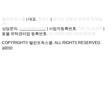
탤런트독스쿨
| 대표.
한만수
|
경기도 양평군 옥천면 하곡길
49
상담문의.
010-8996-3165
| 사업자등록번호.
108-71-31850
|
동물 위탁관리업 등록번호.
4170000-048-2020-0015호
COPYRIGHT© 탤런트독스쿨. ALL RIGHTS RESERVED.
admin