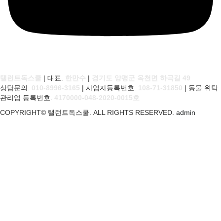
탤런트독스쿨
| 대표.
한만수
|
경기도 양평군 옥천면 하곡길 49
상담문의.
010-8996-3165
| 사업자등록번호.
108-71-31850
| 동물 위탁
관리업 등록번호.
4170000-048-2020-0015호
COPYRIGHT© 탤런트독스쿨. ALL RIGHTS RESERVED.
admin