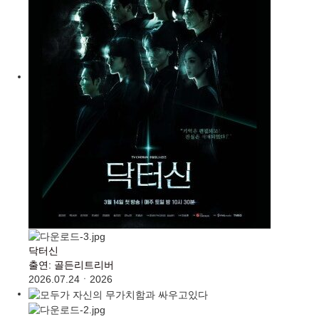
닥터신
출연: 골든리트리버
2026.07.24
ㆍ
2026